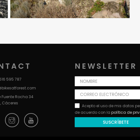
NTACT
NEWSLETTER
616 595 787
@bikesatforest.com
e Fuente Rocha 34
, Cáceres
Acepto el uso de mis datos p
de acuerdo con la
política de pr