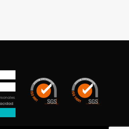
ersonales
ivacidad
.