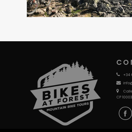
CO
+34 
info
Call
CP 10003